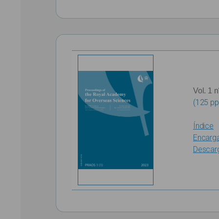
Vol. 1 n
(125 pp
Índice
Encarg
Descar