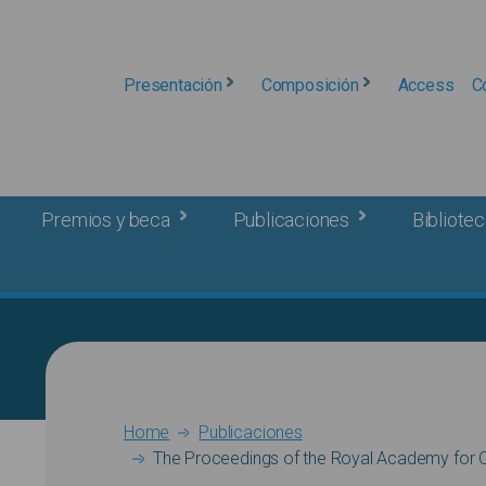
Presentación
Composición
Access
C
Premios y beca
Publicaciones
Bibliotec
Breadcrumb
Home
Publicaciones
The Proceedings of the Royal Academy for 