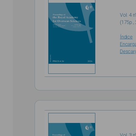
Vol. 4 n
(175p.,
Índice
Encarg
Descar
Vol. 3 n