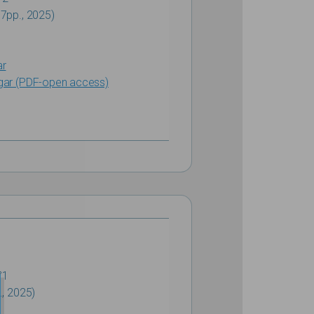
7pp., 2025)
ar
gar (PDF-open access)
°1
., 2025)