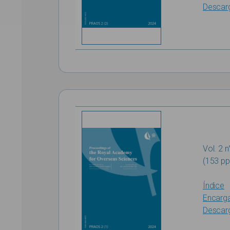
Descar
Vol. 2 n
(153 pp
Índice
Encarg
Descar