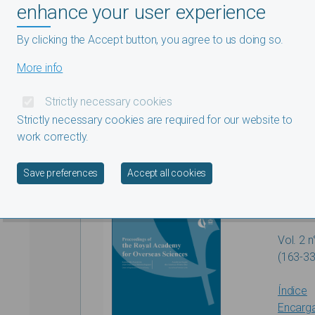
enhance your user experience
Índice
Encarg
By clicking the Accept button, you agree to us doing so.
Descar
More info
Strictly necessary cookies
Strictly necessary cookies are required for our website to
work correctly.
Withdraw consent
Save preferences
Accept all cookies
Vol. 2 n
(163-33
Índice
Encarg