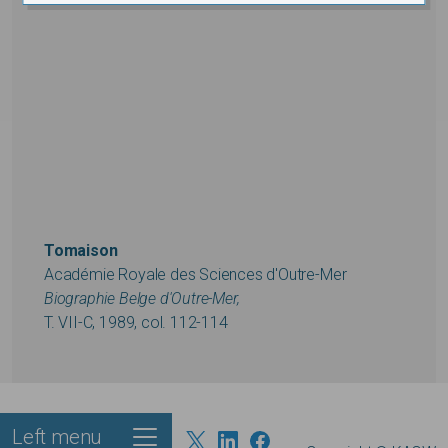
Tomaison
Académie Royale des Sciences d'Outre-Mer
Biographie Belge d'Outre-Mer,
T. VII-C, 1989, col. 112-114
Left menu
Footer