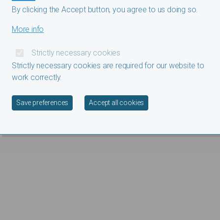
Biografie
Bibliografie
Media
By clicking the Accept button, you agree to us doing so.
More info
Strictly necessary cookies
Strictly necessary cookies are required for our website to
work correctly.
Withdraw consent
Save preferences
Accept all cookies