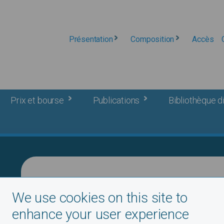
Présentation
Composition
Accès
Prix et bourse
Publications
Bibliothèque di
We use cookies on this site to
Breadcrumb
Accueil
de la TORRE CHAUVIN, Ernesto
enhance your user experience