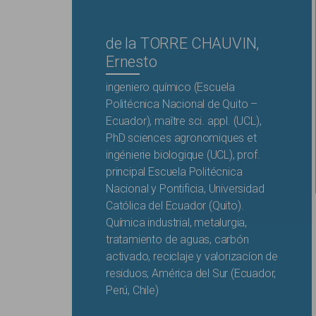
de la TORRE CHAUVIN,
Ernesto
ingeniero químico (Escuela
Politécnica Nacional de Quito –
Ecuador), maître sci. appl. (UCL),
PhD sciences agronomiques et
ingénierie biologique (UCL), prof.
principal Escuela Politécnica
Nacional y Pontificia, Universidad
Católica del Ecuador (Quito).
Química industrial, metalurgia,
tratamiento de aguas, carbón
activado, reciclaje y valorizacíon de
residuos; América del Sur (Ecuador,
Perú, Chile)