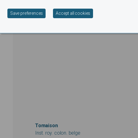
Withdraw consent
Save preferences
Accept all cookies
Tomaison
Inst. roy. colon. belge