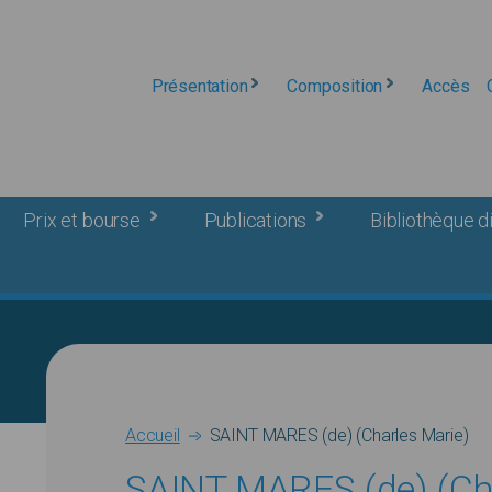
Présentation
Composition
Accès
Prix et bourse
Publications
Bibliothèque di
Breadcrumb
Accueil
SAINT MARES (de) (Charles Marie)
SAINT MARES (de) (Ch