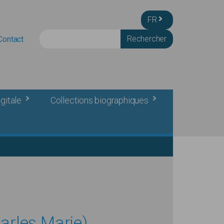
FR
Rechercher
Contact
gitale
Collections biographiques
arles Marie)