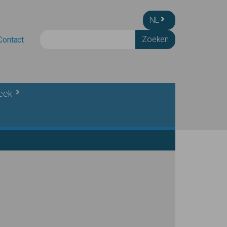
NL
Zoeken
Contact
heek