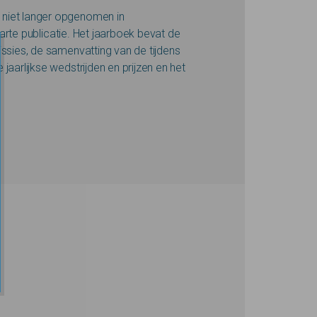
 niet langer opgenomen in
rte publicatie. Het jaarboek bevat de
issies, de samenvatting van de tijdens
jaarlijkse wedstrijden en prijzen en het
.