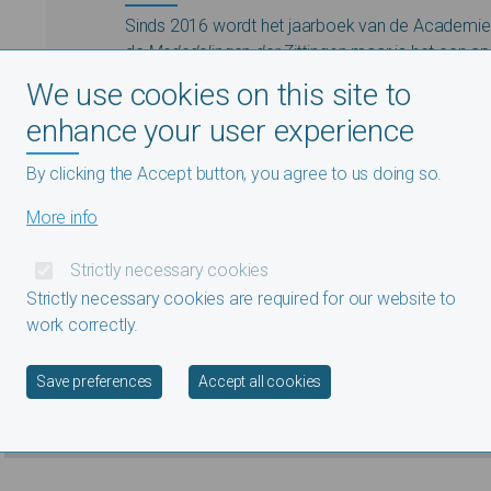
Sinds 2016 wordt het jaarboek van de Academie
de
Mededelingen der Zittingen
maar is het een apa
lijst van de leden, de samenstelling van de comm
We use cookies on this site to
het jaar gehouden voordrachten, de regels van de 
enhance your user experience
verslag van de activiteiten van het afgelopen jaar
By clicking the Accept button, you agree to us doing so.
Het laatste jaarboek verscheen in oktober.
More info
Strictly necessary cookies
Strictly necessary cookies are required for our website to
work correctly.
Withdraw consent
Save preferences
Accept all cookies