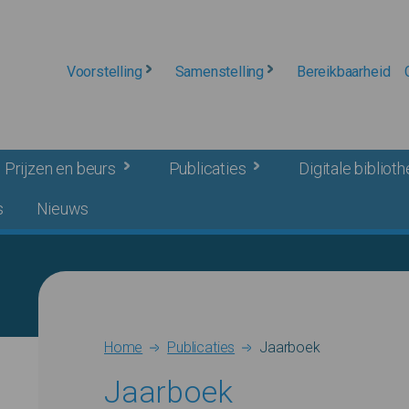
Voorstelling
Samenstelling
Bereikbaarheid
Prijzen en beurs
Publicaties
Digitale bibliot
s
Nieuws
Breadcrumb
Home
Publicaties
Jaarboek
Jaarboek