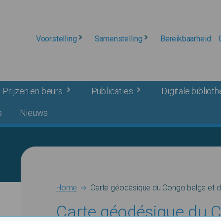
Voorstelling
Samenstelling
Bereikbaarheid
Prijzen en beurs
Publicaties
Digitale bibliot
s
Nieuws
Breadcrumb
Home
Carte géodésique du Congo belge et du
Carte géodésique du C