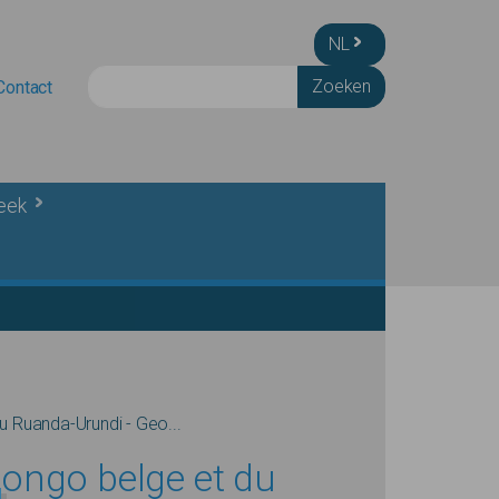
NL
Zoeken
Contact
heek
 Ruanda-Urundi - Geo...
ongo belge et du