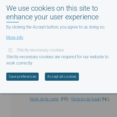
Ruanda-Urundi - Geode
We use cookies on this site to
Belgisch Congo en Ru
enhance your user experience
By clicking the Accept button, you agree to us doing so.
More info
Strictly necessary cookies
Strictly necessary cookies are required for our website to
work correctly.
Withdraw consent
Save preferences
Accept all cookies
Note de la carte
(FR) -
Nota bij de kaart
(NL)